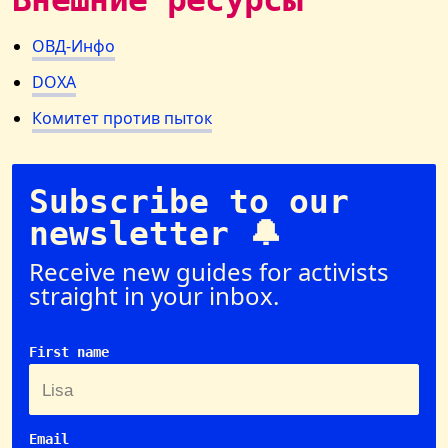
ОВД-Инфо
DOXA
Комитет против пыток
Subscribe to our
newsletter 🔔
Receive new guides for activists
straight in your inbox.
First name
Email