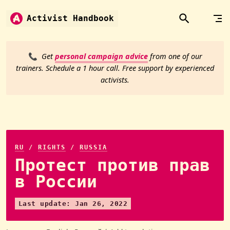
Skip to content
Activist Handbook
📞
Get
personal campaign advice
from one of our
trainers. Schedule a 1 hour call. Free support by experienced
activists.
RU
/
RIGHTS
/
RUSSIA
Протест против прав
в России
Last update: Jan 26, 2022